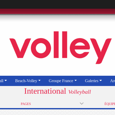
ll
Beach-Volley
Groupe France
Galeries
Ar
International
Volleyball
PAGES
ÉQUIP