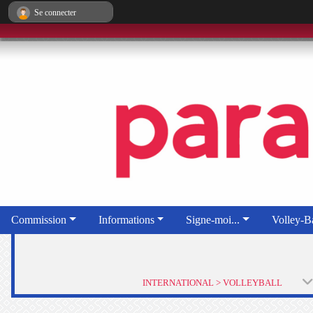
Panneau de gestion des cookies
Se connecter
Commission
Informations
Signe-moi...
Volley-Ba
INTERNATIONAL > VOLLEYBALL