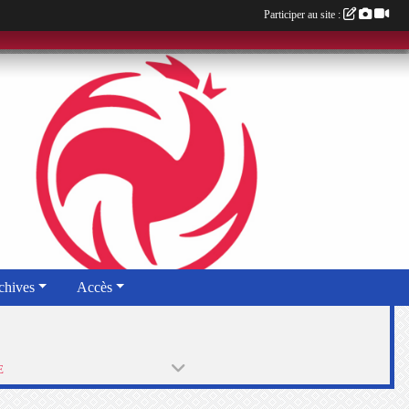
Participer au site :
chives
Accès
E