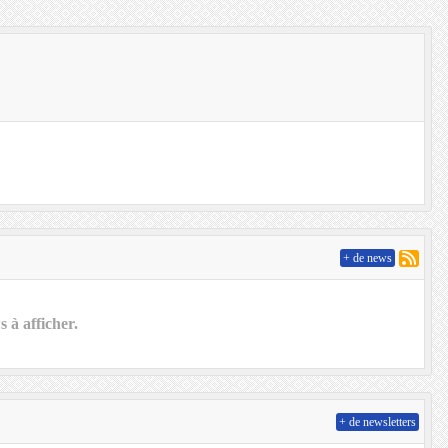
+ de news
 à afficher.
+ de newsletters