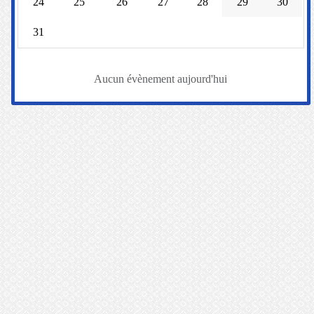
24
25
26
27
28
29
30
31
Aucun évènement aujourd'hui