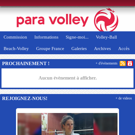
Panneau de gestion des cookies
Commission
Informations
Signe-moi...
Volley-Ball
Beach-Volley
Groupe France
Galeries
Archives
Accès
PROCHAINEMENT !
+ d'évènements
Aucun évènement à afficher.
REJOIGNEZ-NOUS!
+ de videos