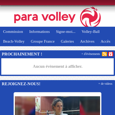
Panneau de gestion des cookies
Commission
Informations
Signe-moi...
Volley-Ball
Beach-Volley
Groupe France
Galeries
Archives
Accès
PROCHAINEMENT !
+ d'évènements
Aucun évènement à afficher.
REJOIGNEZ-NOUS!
+ de videos