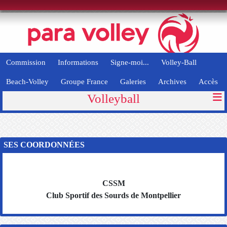
Panneau de gestion des cookies
Commission
Informations
Signe-moi...
Volley-Ball
Beach-Volley
Groupe France
Galeries
Archives
Accès
Volleyball
SES COORDONNÉES
CSSM
Club Sportif des Sourds de Montpellier