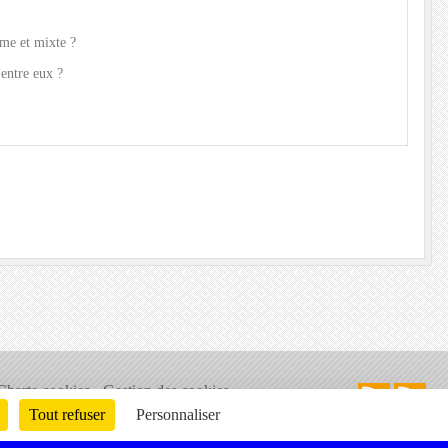
me et mixte ?
t entre eux ?
Charte cookies
Gestion des cookies
ons légales
Signaler un contenu inapproprié
Tout refuser
Personnaliser