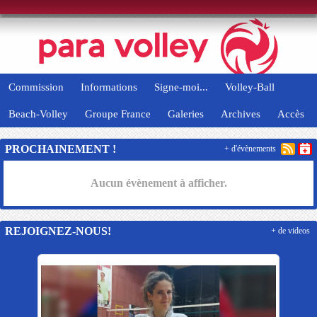
Panneau de gestion des cookies
Commission
Informations
Signe-moi...
Volley-Ball
Beach-Volley
Groupe France
Galeries
Archives
Accès
PROCHAINEMENT !
+ d'évènements
Aucun évènement à afficher.
REJOIGNEZ-NOUS!
+ de videos