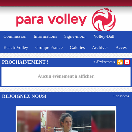
Panneau de gestion des cookies
Commission
Informations
Signe-moi...
Volley-Ball
Beach-Volley
Groupe France
Galeries
Archives
Accès
PROCHAINEMENT !
+ d'évènements
Aucun évènement à afficher.
REJOIGNEZ-NOUS!
+ de videos