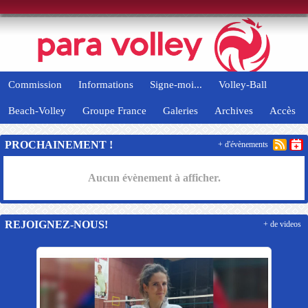
Panneau de gestion des cookies
Commission
Informations
Signe-moi...
Volley-Ball
Beach-Volley
Groupe France
Galeries
Archives
Accès
PROCHAINEMENT !
+ d'évènements
Aucun évènement à afficher.
REJOIGNEZ-NOUS!
+ de videos