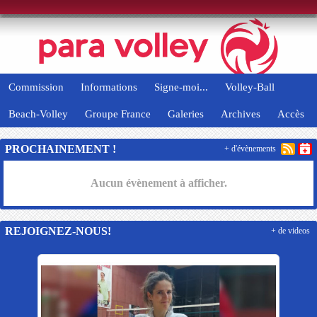
Panneau de gestion des cookies
Commission
Informations
Signe-moi...
Volley-Ball
Beach-Volley
Groupe France
Galeries
Archives
Accès
PROCHAINEMENT !
+ d'évènements
Aucun évènement à afficher.
REJOIGNEZ-NOUS!
+ de videos