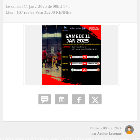
Le
samedi
11
janv.
2025
de 09h à 17h
Lieu :
167 rue de Vern
35200
RENNES
Publié le
09 oct. 2024
par
Arthur Lecomte