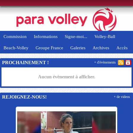
Panneau de gestion des cookies
Commission
Informations
Signe-moi...
Volley-Ball
Beach-Volley
Groupe France
Galeries
Archives
Accès
PROCHAINEMENT !
+ d'évènements
Aucun évènement à afficher.
REJOIGNEZ-NOUS!
+ de videos