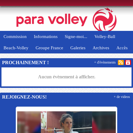
Panneau de gestion des cookies
Commission
Informations
Signe-moi...
Volley-Ball
Beach-Volley
Groupe France
Galeries
Archives
Accès
PROCHAINEMENT !
+ d'évènements
Aucun évènement à afficher.
REJOIGNEZ-NOUS!
+ de videos