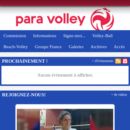
Panneau de gestion des cookies
Commission
Informations
Signe-moi...
Volley-Ball
Beach-Volley
Groupe France
Galeries
Archives
Accès
PROCHAINEMENT !
+ d'évènements
Aucun évènement à afficher.
REJOIGNEZ-NOUS!
+ de videos