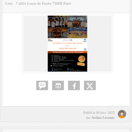
Lieu :
7 allée Louis de Funès
75008
Paris
Publié le
04 févr. 2022
par
Arthur Lecomte