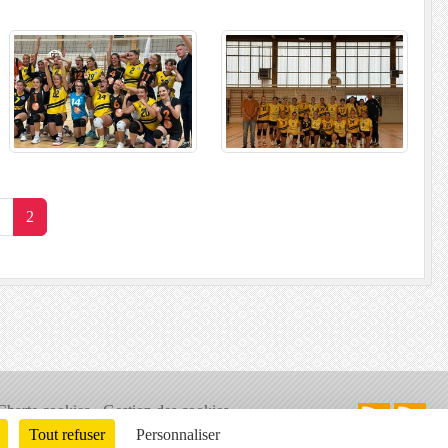
1
2
Charte cookies
Gestion des cookies
ons légales
Signaler un contenu inapproprié
Tout refuser
Personnaliser