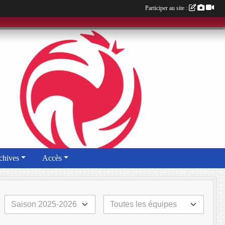
Participer au site :
chives
Accès