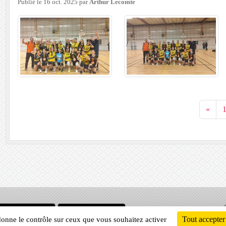
Publié le
16 oct. 2025
par
Arthur Lecomte
«
Informati
Tout accepter
 donne le contrôle sur ceux que vous souhaitez activer