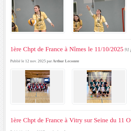
1ère Chpt de France à Nîmes le 11/10/2025
91 
Publié le
12 nov. 2025
par
Arthur Lecomte
1ère Chpt de France à Vitry sur Seine du 11 