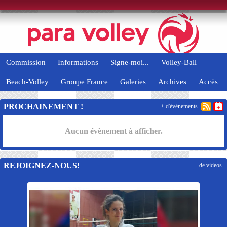
Panneau de gestion des cookies
Commission
Informations
Signe-moi...
Volley-Ball
Beach-Volley
Groupe France
Galeries
Archives
Accès
PROCHAINEMENT !
+ d'évènements
Aucun évènement à afficher.
REJOIGNEZ-NOUS!
+ de videos