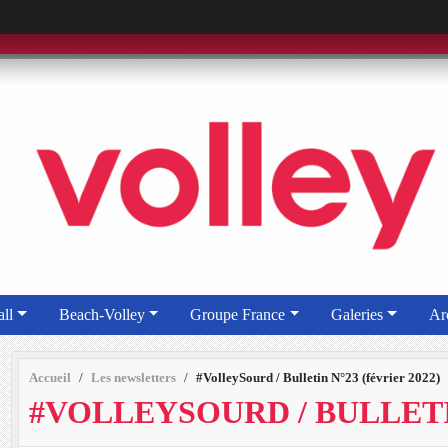
ll
Beach-Volley
Groupe France
Galeries
Ar
Accueil
Les newsletters
#VolleySourd / Bulletin N°23 (février 2022)
#VOLLEYSOURD / BULLETIN