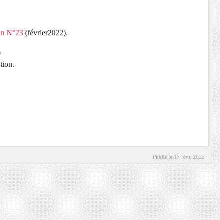
in N°23
(février2022).
)
tion.
Publié le
17 févr. 2022