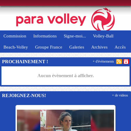
Panneau de gestion des cookies
Commission
Informations
Signe-moi...
Volley-Ball
Beach-Volley
Groupe France
Galeries
Archives
Accès
PROCHAINEMENT !
+ d'évènements
Aucun évènement à afficher.
REJOIGNEZ-NOUS!
+ de videos