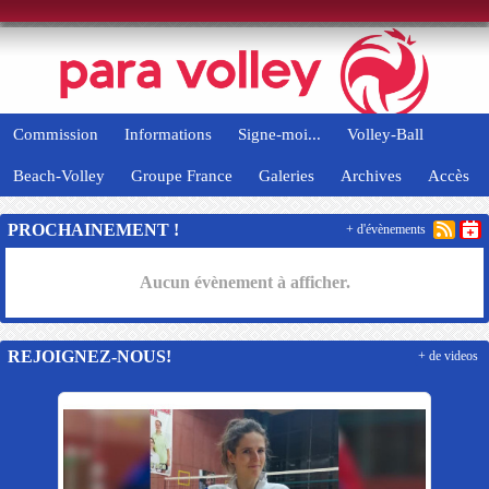
Panneau de gestion des cookies
Commission
Informations
Signe-moi...
Volley-Ball
Beach-Volley
Groupe France
Galeries
Archives
Accès
PROCHAINEMENT !
+ d'évènements
Aucun évènement à afficher.
REJOIGNEZ-NOUS!
+ de videos