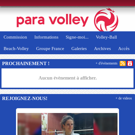
Panneau de gestion des cookies
Commission
Informations
Signe-moi...
Volley-Ball
Beach-Volley
Groupe France
Galeries
Archives
Accès
PROCHAINEMENT !
+ d'évènements
Aucun évènement à afficher.
REJOIGNEZ-NOUS!
+ de videos