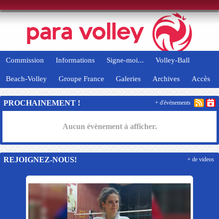
Panneau de gestion des cookies
Commission
Informations
Signe-moi...
Volley-Ball
Beach-Volley
Groupe France
Galeries
Archives
Accès
PROCHAINEMENT !
+ d'évènements
Aucun évènement à afficher.
REJOIGNEZ-NOUS!
+ de videos