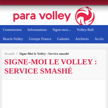
Panneau de gestion des cookies
Commission
Informations
Signe-moi...
Volley-Ball
Beach-Volley
Groupe France
Galeries
Archives
Accès
Accueil
Signe-Moi le Volley : Service smashé
SIGNE-MOI LE VOLLEY :
SERVICE SMASHÉ