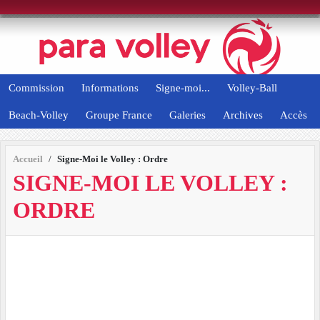
Panneau de gestion des cookies
Commission
Informations
Signe-moi...
Volley-Ball
Beach-Volley
Groupe France
Galeries
Archives
Accès
Accueil
Signe-Moi le Volley : Ordre
SIGNE-MOI LE VOLLEY :
ORDRE