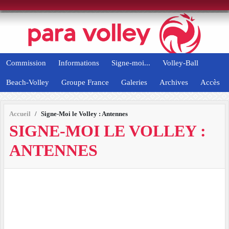
Panneau de gestion des cookies
Commission
Informations
Signe-moi...
Volley-Ball
Beach-Volley
Groupe France
Galeries
Archives
Accès
Accueil
Signe-Moi le Volley : Antennes
SIGNE-MOI LE VOLLEY :
ANTENNES